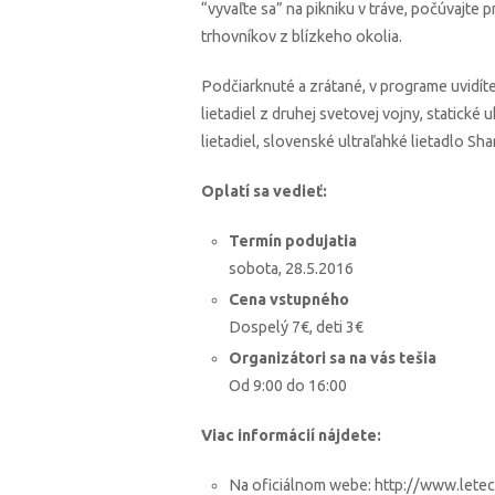
“vyvaľte sa” na pikniku v tráve, počúvajte
trhovníkov z blízkeho okolia.
Podčiarknuté a zrátané, v programe uvidíte 
lietadiel z druhej svetovej vojny, statické 
lietadiel, slovenské ultraľahké lietadlo Shar
Oplatí sa vedieť:
Termín podujatia
sobota, 28.5.2016
Cena vstupného
Dospelý 7
€, deti 3€
Organizátori sa na vás tešia
Od 9:00 do 16:00
Viac informácií nájdete:
Na oficiálnom webe: http://www.lete