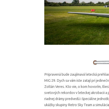
Pripravená bude zaujímavá letecká prehliad
MIG 29. Dych sa vám iste zatají pri jedinečn
Zoltán Veres. Kto vie, o kom hovorím, tlies
svetových rekordov v leteckej akrobacii a 
riadnej drámy predvedú i špeciálne jednotk
ukážky skupiny Retro Sky Team a simuláci