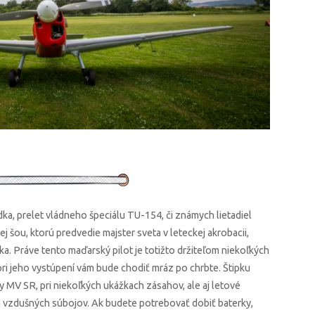
ka, prelet vládneho špeciálu TU-154, či známych lietadiel
ej šou, ktorú predvedie majster sveta v leteckej akrobacii,
ka. Práve tento maďarský pilot je totižto držiteľom niekoľkých
pri jeho vystúpení vám bude chodiť mráz po chrbte. Štipku
y MV SR, pri niekoľkých ukážkach zásahov, ale aj letové
a vzdušných súbojov. Ak budete potrebovať dobiť baterky,