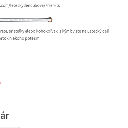
.com/leteckydendubova/?fref=ts
ta, priateľky alebo kohokoľvek, s kým by ste na Letecký deň
štvrtok niekoho poteším.
r
ár