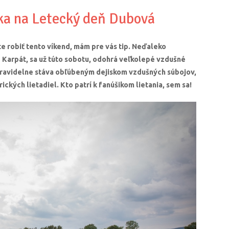
ka na Letecký deň Dubová
e robiť tento víkend, mám pre vás tip. Neďaleko
Karpát, sa už túto sobotu, odohrá veľkolepé vzdušné
pravidelne stáva obľúbeným dejiskom vzdušných súbojov,
ických lietadiel. Kto patrí k fanúšikom lietania, sem sa!