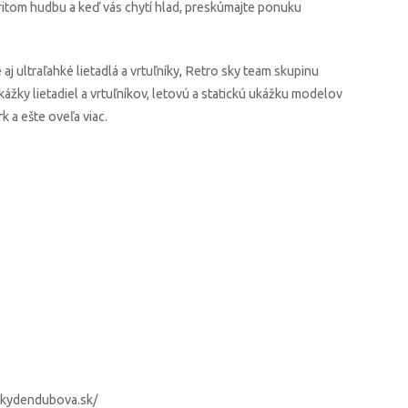
 pritom hudbu a keď vás chytí hlad, preskúmajte ponuku
aj ultraľahké lietadlá a vrtuľníky, Retro sky team skupinu
ukážky lietadiel a vrtuľníkov, letovú a statickú ukážku modelov
k a ešte oveľa viac.
ckydendubova.sk/