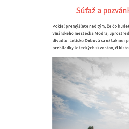
Súťaž a pozván
Pokiaľ premýšľate nad tým, že čo budet
vinárskeho mestečka Modra, uprostred 
divadlo. Letisko Dubová sa už takmer 
prehliadky leteckých skvostov, či histor