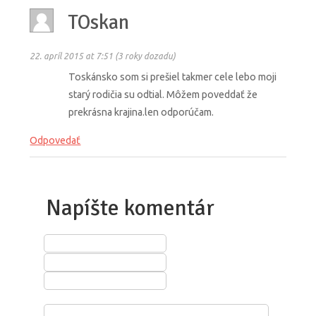
TOskan
22. apríl 2015 at 7:51 (3 roky dozadu)
Toskánsko som si prešiel takmer cele lebo moji
starý rodičia su odtial. Môžem poveddať že
prekrásna krajina.len odporúčam.
Odpovedať
Napíšte komentár