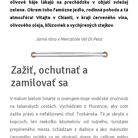
olivové háje lákajú na prechádzku v objatí sviežej
zelene. Okrem toho famózne jedlo, rodinná pohoda a tá
atmosféra! Vitajte v Chianti, v kraji červeného vína,
olivového oleja, hľúzoviek a vychýrených stejkov.
Jarné ráno v Mercatale Val Di Pesa
Zažiť, ochutnať a
zamilovať sa
V malom bielom Smarte si overujem moje vodičské zručnosti
na talianskych cestách. Vychádzam z Florencie, aby som
zažila pravú a nefalšovanú chuť Toskánska. Tá je ukrytá v
kopcoch, len niekoľko kilometrov od rušného, turistami
preplneného mesta. Schádzam z diaľnice a ako mávnutím
čarovného prútika sa mi otvárajú dvere do celkom iného