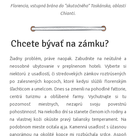
Florencia, vstupná brána do “skutočného” Toskánska, oblasti
Chianti.
Chcete bývať na zámku?
Žiadny problém, práve naopak. Zabudnite na neútulné a
neosobné ubytovanie v preplnenom hoteli. Vyberte si
niektorú z usadlostí, či stredovekých zámkov roztrúsených
po zalesnených kopcoch, ktoré kedysi slúžili florenským
šľachticom a umelcom. Dnes sa zmenili na pohodlné fattorie,
centrá turizmu a obľúbené farmy. Vychutnajte si tu
pozornosť miestnych, nezaprú svoju povestnú
pohostinnosť. Na niekoľko dní sa stanete členom ich rodiny a
na vlastnej koži okúsite pravý taliansky temperament. Na
podobnom mieste ocitala aj ja. Kamenná usadlosť s úžasnou
panorámou na okolité kopce mi rozbúchala srdce. Aspoň