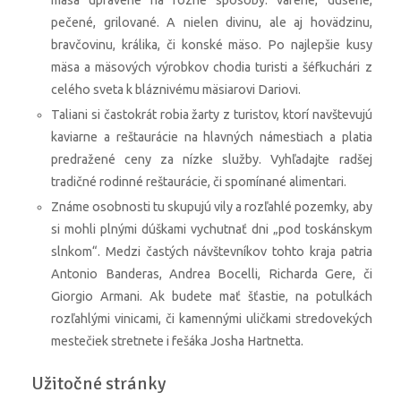
mäsa upravené na rôzne spôsoby: varené, dusené,
pečené, grilované. A nielen divinu, ale aj hovädzinu,
bravčovinu, králika, či konské mäso. Po najlepšie kusy
mäsa a mäsových výrobkov chodia turisti a šéfkuchári z
celého sveta k bláznivému mäsiarovi Dariovi.
Taliani si častokrát robia žarty z turistov, ktorí navštevujú
kaviarne a reštaurácie na hlavných námestiach a platia
predražené ceny za nízke služby. Vyhľadajte radšej
tradičné rodinné reštaurácie, či spomínané alimentari.
Známe osobnosti tu skupujú vily a rozľahlé pozemky, aby
si mohli plnými dúškami vychutnať dni „pod toskánskym
slnkom“. Medzi častých návštevníkov tohto kraja patria
Antonio Banderas, Andrea Bocelli, Richarda Gere, či
Giorgio Armani. Ak budete mať šťastie, na potulkách
rozľahlými vinicami, či kamennými uličkami stredovekých
mestečiek stretnete i fešáka Josha Hartnetta.
Užitočné stránky