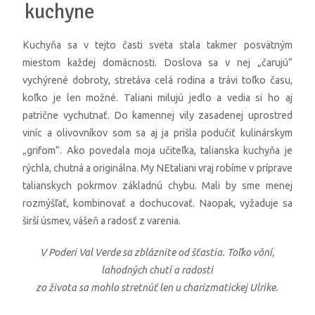
kuchyne
Kuchyňa sa v tejto časti sveta stala takmer posvätným
miestom každej domácnosti. Doslova sa v nej „čarujú“
vychýrené dobroty, stretáva celá rodina a trávi toľko času,
koľko je len možné. Taliani milujú jedlo a vedia si ho aj
patrične vychutnať. Do kamennej vily zasadenej uprostred
viníc a olivovníkov som sa aj ja prišla podučiť kulinárskym
„grifom“. Ako povedala moja učiteľka, talianska kuchyňa je
rýchla, chutná a originálna. My NEtaliani vraj robíme v príprave
talianskych pokrmov základnú chybu. Mali by sme menej
rozmýšľať, kombinovať a dochucovať. Naopak, vyžaduje sa
širší úsmev, vášeň a radosť z varenia.
V Poderi Val Verde sa zbláznite od šťastia. Toľko vôní,
lahodných chutí a radosti
zo života
sa mohlo stretnúť len u charizmatickej Ulrike.