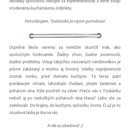
desiatky spôsobov, nebojte sa experimentovať a verte svoju
vrodenému kuchárskemu inštinktu.
Potvrdzujem, Toskánsko je rajom gurmánov!
Úspešná škola varenia sa nemôže skončiť inak, ako
spoločným hodovaním. Žiadny zhon, žiadne povinnosti,
žiadne problémy. Vstup takýchto nezvaných návštevníkov je
prísne zakázaný a možno aj trestný. Všetky nepríjemnosti
zostali vonku, pred dverami kuchyne. Tá teraz patrí
prenikavým vôňam, lahodným chutiam, plným tanierom a
pohárom vína. Ešte postreh na záver. Prečo vás v Toskánku
nebolí aj po niekoľkých pohároch vína hlava? Lebo ste sa
zamilovali. Do krajiny, do kuchyne, spôsobu života. Či už je to
osudová láska je iba na vás.
A ide sa obedovať :)