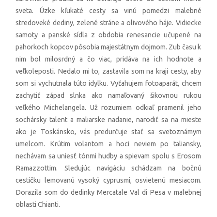
sveta. Úzke kľukaté cesty sa vinú pomedzi malebné
stredoveké dediny, zelené stráne a olivového háje. Vidiecke
samoty a panské sídla z obdobia renesancie učupené na
pahorkoch kopcov pôsobia majestátnym dojmom. Zub času k
nim bol milosrdný a čo viac, pridáva na ich hodnote a
veľkoleposti. Nedalo mi to, zastavila som na kraji cesty, aby
som si vychutnala túto idylku. Vyťahujem fotoaparát, chcem
zachytiť západ slnka ako namaľovaný šikovnou rukou
veľkého Michelangela. Už rozumiem odkiaľ pramenil jeho
sochársky talent a maliarske nadanie, narodiť sa na mieste
ako je Toskánsko, vás predurčuje stať sa svetoznámym
umelcom. Krútim volantom a hoci neviem po taliansky,
nechávam sa uniesť tónmi hudby a spievam spolu s Erosom
Ramazzottim. Sledujúc navigáciu schádzam na bočnú
cestičku lemovanú vysoký cyprusmi, osvietenú mesiacom.
Dorazila som do dedinky Mercatale Val di Pesa v malebnej
oblasti Chianti.