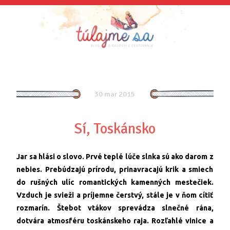
30 mar 2015
Sí, Toskánsko
Jar sa hlási o slovo. Prvé teplé lúče slnka sú ako darom z
nebies. Prebúdzajú prírodu, prinavracajú krik a smiech
do rušných ulíc romantických kamenných mestečiek.
Vzduch je svieži a príjemne čerstvý, stále je v ňom cítiť
rozmarín. Štebot vtákov sprevádza slnečné rána,
dotvára atmosféru toskánskeho raja. Rozľahlé vinice a