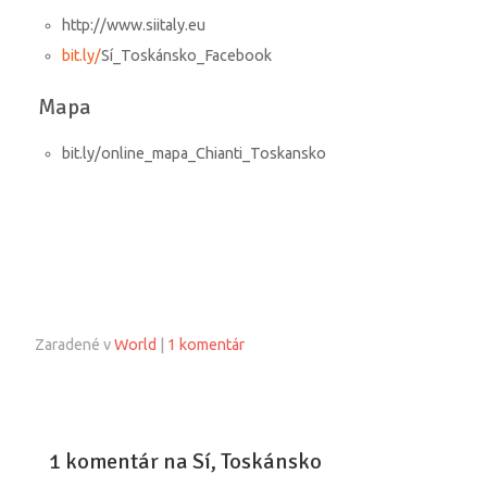
http://www.siitaly.eu
bit.ly/
Sí_Toskánsko_Facebook
Mapa
bit.ly/
online_mapa_Chianti_Toskansko
Zaradené v
World
|
1 komentár
1 komentár na Sí, Toskánsko