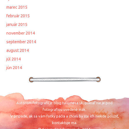
marec 2015
február 2015
január 2015
november 2014
september 2014
august 2014
júl 2014
jún 2014
Autorom fotografií je blog tulajmesa.sk, pokiaľ nie je pod
fotografiou uvedené inak.
V prípade, ak sa vám fotky páčia a chceli by ste ich niekde použiť,
kontaktuje ma.