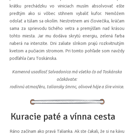
krátku prechádzku vo viniciach musím absolvovať ešte
predtým ako si vôbec stihnem vybaliť kufor. Nemôžem
odolať a túlam sa okolím. Nestretnem ani človiečika, kráčam
sama za sprievodu tichého vetra a premýšľam nad krásou
tohto miesta. Jar mu dodáva skrytú energiu, zelená farba
naberá na intenzite. Dni zaliate slnkom prajú rozkvitnutým
kvetom a pučiacim stromom. Pri tomto pohľade som navždy
podľahla čaru Toskánska.
Kamenná usadlosť Salvadonica má všetko čo od Toskánska
očakávate:
rodinnú atmosféru, taliansky šmrnc, olivové háje a šíre vinice.
Kuracie paté a vínna cesta
Ráno začínam ako pravá Talianka. Ak ste čakali, že si na kávu