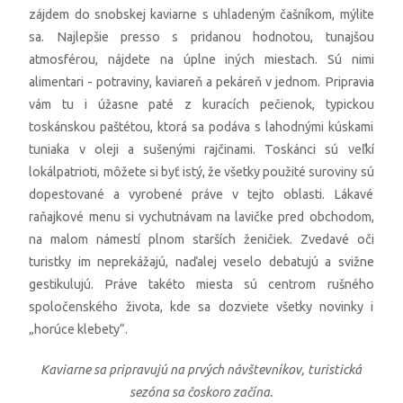
zájdem do snobskej kaviarne s uhladeným čašníkom, mýlite
sa. Najlepšie presso s pridanou hodnotou, tunajšou
atmosférou, nájdete na úplne iných miestach. Sú nimi
alimentari - potraviny, kaviareň a pekáreň v jednom. Pripravia
vám tu i úžasne paté z kuracích pečienok, typickou
toskánskou paštétou, ktorá sa podáva s lahodnými kúskami
tuniaka v oleji a sušenými rajčinami. Toskánci sú veľkí
lokálpatrioti, môžete si byť istý, že všetky použité suroviny sú
dopestované a vyrobené práve v tejto oblasti. Lákavé
raňajkové menu si vychutnávam na lavičke pred obchodom,
na malom námestí plnom starších ženičiek. Zvedavé oči
turistky im neprekážajú, naďalej veselo debatujú a svižne
gestikulujú. Práve takéto miesta sú centrom rušného
spoločenského života, kde sa dozviete všetky novinky i
„horúce klebety“.
Kaviarne sa pripravujú na prvých návštevníkov, turistická
sezóna sa čoskoro začína.