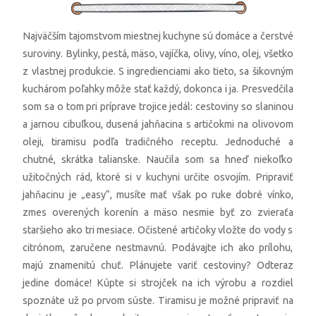
Najväčším tajomstvom miestnej kuchyne sú domáce a čerstvé
suroviny. Bylinky, pestá, mäso, vajíčka, olivy, víno, olej, všetko
z vlastnej produkcie. S ingredienciami ako tieto, sa šikovným
kuchárom poľahky môže stať každý, dokonca i ja. Presvedčila
som sa o tom pri príprave trojice jedál: cestoviny so slaninou
a jarnou cibuľkou, dusená jahňacina s artičokmi na olivovom
oleji, tiramisu podľa tradičného receptu. Jednoduché a
chutné, skrátka talianske. Naučila som sa hneď niekoľko
užitočných rád, ktoré si v kuchyni určite osvojím. Pripraviť
jahňacinu je „easy“, musíte mať však po ruke dobré vínko,
zmes overených korenín a mäso nesmie byť zo zvieraťa
staršieho ako tri mesiace. Očistené artičoky vložte do vody s
citrónom, zaručene nestmavnú. Podávajte ich ako prílohu,
majú znamenitú chuť. Plánujete variť cestoviny? Odteraz
jedine domáce! Kúpte si strojček na ich výrobu a rozdiel
spoznáte už po prvom súste. Tiramisu je možné pripraviť na