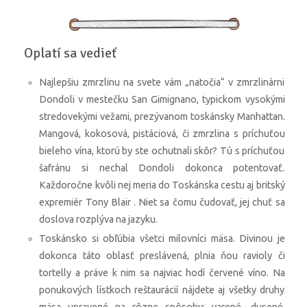
Oplatí sa vedieť
Najlepšiu zmrzlinu na svete vám „natočia“ v zmrzlinárni
Dondoli v mestečku San Gimignano, typickom vysokými
stredovekými vežami, prezývanom toskánsky Manhattan.
Mangová, kokosová, pistáciová, či zmrzlina s príchuťou
bieleho vína, ktorú by ste ochutnali skôr? Tú s príchuťou
šafránu si nechal Dondoli dokonca potentovať.
Každoročne kvôli nej meria do Toskánska cestu aj britský
expremiér Tony Blair . Niet sa čomu čudovať, jej chuť sa
doslova rozplýva na jazyku.
Toskánsko si obľúbia všetci milovníci mäsa. Divinou je
dokonca táto oblasť preslávená, plnia ňou ravioly či
tortelly a práve k nim sa najviac hodí červené víno. Na
ponukových lístkoch reštaurácií nájdete aj všetky druhy