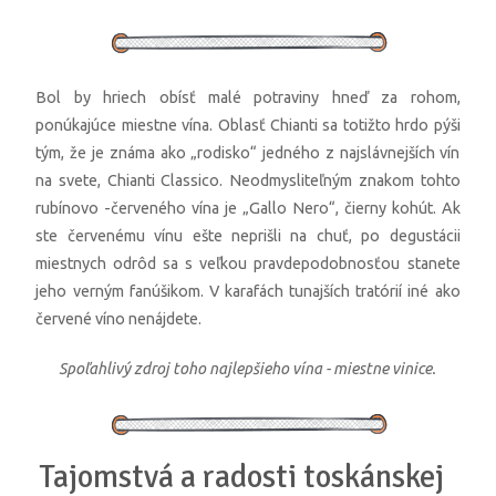
Bol by hriech obísť malé potraviny hneď za rohom,
ponúkajúce miestne vína. Oblasť Chianti sa totižto hrdo pýši
tým, že je známa ako „rodisko“ jedného z najslávnejších vín
na svete, Chianti Classico. Neodmysliteľným znakom tohto
rubínovo -červeného vína je „Gallo Nero“, čierny kohút. Ak
ste červenému vínu ešte neprišli na chuť, po degustácii
miestnych odrôd sa s veľkou pravdepodobnosťou stanete
jeho verným fanúšikom. V karafách tunajších tratórií iné ako
červené víno nenájdete.
Spoľahlivý zdroj toho najlepšieho vína - miestne vinice.
Tajomstvá a radosti toskánskej