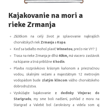
Kajakovanie na mori a
rieke Zrmanja
Z
ážitkom na celý život je splavovanie najkrajších
chorvátskych riek
Zrmanja
a
Kupa
.
Keď sa tadiaľto mohol plaviť
Winnetou
, prečo nie VY? :)
Trasa na rieke Zrmanja je dlhá
40km,
má viacero zastávok
na kúpanie a trvá približne
6 hodín
.
Plavba rozprávkovo krásnym kaňonom a priezračnou
vodou, skalnými vežami a majestátnym 12 metrovým
vodopádom bude
zlatým klincom
vášho chorvátskeho
dobrodružstva.
Vyskúšajte kajakovanie
z dedinky Vinjerac do
Starigradu
, my sme boli nadšení, pohľad z mora na
Starigrad a Valebit bol čarokrásny a videla som aj