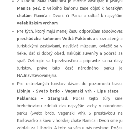
Z kaňonu Malá Paklenica je možné vystúpať k jaskyni
Manita peć
, z Veľkého kaňonu zase dôjsť k
horským
chatám
Ramiča i Dvori, či Parici a odtiaľ k najvyšším
velebitským vrchom
.
Pre tých, ktorý majú menej času odporúčam absolvovať
prechádzku kaňonom
Veľká Paklenica
s označenými
turistickými zastávkami, navštíviť múzeum, ovlažiť sa v
rieke, dať si dobrý obed, nakúpiť suveníry a pobrať sa
spať. Ozbrojte sa trpezlivosťou a pripravte sa na davy
turistov, práve táto časť národného parku je
NAJnavštevovanejšia.
Pre ostrieľaných turistov dávam do pozornosti trasu:
Libinje - Sveto brdo - Vaganski vrh - Lipa staza –
Paklenica – Starigrad
. Počas tejto túry sme
hrebeňovkou zdolali dva najvyššie vrchy v národnom
parku (Sveto brdo, Vaganski vrh). S prestávkou na
Karlovačko a kávu v horskej chate Ramiča i Dvori sme ju
zdolali za 11hodín. A toto sa vám u nás nestane: Počas