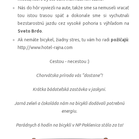
Nás do hôr vyviezli na aute, takže sme sa nemuseli vracať
tou istou trasou späť a dokonale sme si vychutnali
bezstarostnú jazdu cez vysoké pohoria s výhľadom na
Sveto Brdo
.
Ak nemáte bicykel, žiadny stres, tu vám ho radi
požičajú
:
http://www.hotel-rajna.com
Cestou - necestou :)
Chorvátska príroda vás “dostane”!
Krátka bádateľská zastávka v jaskyni.
Jarná zeleň a čokoláda nám na bicykli dodávali potrebnú
energiu.
Parádnych 6 hodín na bicykli v NP Paklenica stálo za to!