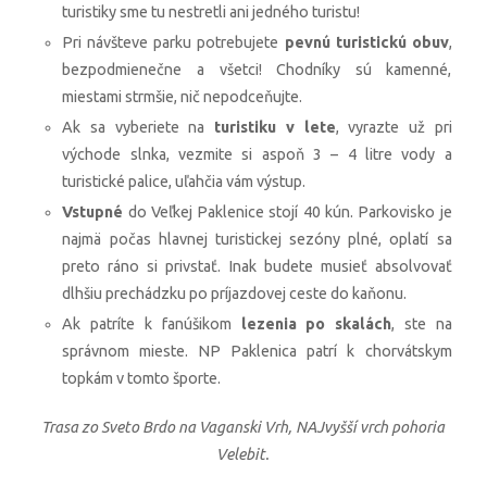
turistiky sme tu nestretli ani jedného turistu!
Pri návšteve parku potrebujete
pevnú turistickú obuv
,
bezpodmienečne a všetci! Chodníky sú kamenné,
miestami strmšie, nič nepodceňujte.
Ak sa vyberiete na
turistiku v lete
, vyrazte už pri
východe slnka, vezmite si aspoň 3 – 4 litre vody a
turistické palice, uľahčia vám výstup.
Vstupné
do Veľkej Paklenice stojí 40 kún. Parkovisko je
najmä počas hlavnej turistickej sezóny plné, oplatí sa
preto ráno si privstať. Inak budete musieť absolvovať
dlhšiu prechádzku po príjazdovej ceste do kaňonu.
Ak patríte k fanúšikom
lezenia po skalách
, ste na
správnom mieste. NP Paklenica patrí k chorvátskym
topkám v tomto športe.
Trasa zo Sveto Brdo na Vaganski Vrh, NAJvyšší vrch pohoria
Velebit.