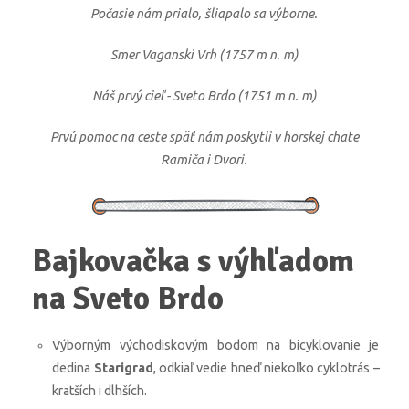
Počasie nám prialo, šliapalo sa výborne.
Smer Vaganski Vrh (1757 m n. m)
Náš prvý cieľ - Sveto Brdo (1751 m n. m)
Prvú pomoc na ceste späť nám poskytli v horskej chate
Ramiča i Dvori.
Bajkovačka s výhľadom
na Sveto Brdo
Výborným východiskovým bodom na bicyklovanie je
dedina
Starigrad
, odkiaľ vedie hneď niekoľko cyklotrás –
kratších i dlhších.