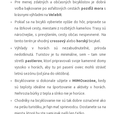
Pre menej zdatných a občasných bicyklistov je dobrá
voľba bajkovanie po asfaltových cestách
pozdĺž mora
s
krásnymi výhľadmi na
Velebit
.
Pokiaľ sa na bicykli vyberiete vyššie do hôr, pripravte sa
na štrkové cesty, miestami z rozbitých kameňov. Trasy sú
náročnejšie, s prevýšením, cesty občas nespevnené. Na
tento terén je vhodný
crossový
alebo
horský
bicykel.
Výhľady v horách sú nezabudnuteľné, príroda
nedotknutá. Turistov je tu minimálne, sem – tam sme
stretli
pastierov
, ktorí pripravovali svoje kamenné domy
vysoko v horách, aby tu pri pasení oviec mohli stráviť
letnú sezónu (od júna do októbra).
Bicyklovanie si dokonale užijete v
MIMOsezóne,
kedy
sú teploty ideálne na športovanie a aktivity v horách.
Nehrozia búrky z tepla a slnko nie je horúce.
Chodníky na bicyklovanie nie sú tak dobre označené ako
na pešiu turistiku, je fajn mať sprievodcu. Dostanete sa na
miesta, ktoré by ste sami inak našli len ťažko.