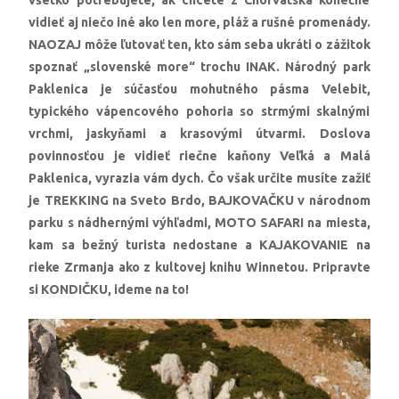
všetko potrebujete, ak chcete z Chorvátska konečne
vidieť aj niečo iné ako len more, pláž a rušné promenády.
NAOZAJ môže ľutovať ten, kto sám seba ukráti o zážitok
spoznať „slovenské more“ trochu INAK. Národný park
Paklenica je súčasťou mohutného pásma Velebit,
typického vápencového pohoria so strmými skalnými
vrchmi, jaskyňami a krasovými útvarmi. Doslova
povinnosťou je vidieť riečne kaňony Veľká a Malá
Paklenica, vyrazia vám dych. Čo však určite musíte zažiť
je TREKKING na Sveto Brdo, BAJKOVAČKU v národnom
parku s nádhernými výhľadmi, MOTO SAFARI na miesta,
kam sa bežný turista nedostane a KAJAKOVANIE na
rieke Zrmanja ako z kultovej knihu Winnetou. Pripravte
si KONDIČKU, ideme na to!